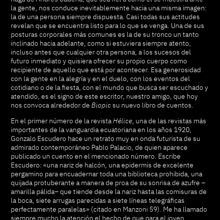
la gente, nos conduce inevitablemente hacia una misma imagen:
la de una persona siempre dispuesta. Casi todas sus actitudes
revelan que se encuentra listo para lo que se venga. Una de sus
posturas corporales más comunes es la de su tronco un tanto
inclinado hacia adelante, como si estuviera siempre atento,
incluso antes que cualquier otra persona, a los sucesos del
futuro inmediato y quisiera ofrecer su propio cuerpo como
recipiente de aquello que está por acontecer. Esa generosidad
con la gente en la alegría y en el duelo, con los eventos del
cotidiano o de la fiesta, con el mundo que busca ser escuchado y
atendido, es el signo de este escritor, nuestro amigo, que hoy
nos convoca alrededor de
Biopic
su nuevo libro de cuentos.
En el primer número de la revista
Hélice
, una de las revistas más
importantes de la vanguardia ecuatoriana en los años 1920,
Gonzalo Escudero hace un retrato muy en onda futurista de su
admirado contemporáneo Pablo Palacio, de quien aparece
publicado un cuento en el mencionado número. Escribe
Escudero: «una nariz de halcón, una epidermis de excelente
pergamino para encuadernar toda una biblioteca prohibida, una
quijada protuberante a manera de proa de su sonrisa de azufre –
amarilla pálida– que tiende desde la nariz hasta las comisuras de
la boca, siete arrugas parecidas a siete líneas telegráficas
perfectamente paralelas» (citado en Manzoni 59). Me ha llamado
siempre mucho la atención el hecho de que para el joven