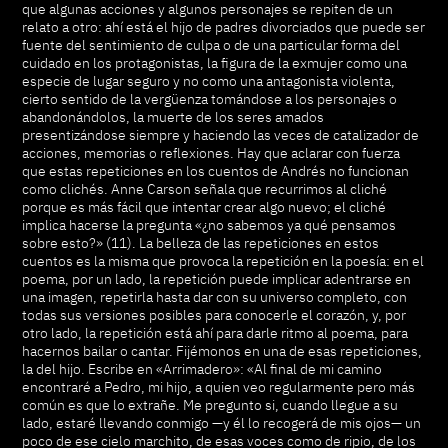
que algunas acciones y algunos personajes se repiten de un
relato a otro: ahí está el hijo de padres divorciados que puede ser
fuente del sentimiento de culpa o de una particular forma del
cuidado en los protagonistas, la figura de la exmujer como una
especie de lugar seguro y no como una antagonista violenta,
cierto sentido de la vergüenza tomándose a los personajes o
abandonándolos, la muerte de los seres amados
presentizándose siempre y haciendo las veces de catalizador de
acciones, memorias o reflexiones. Hay que aclarar con fuerza
que estas repeticiones en los cuentos de Andrés no funcionan
como clichés. Anne Carson señala que recurrimos al cliché
porque es más fácil que intentar crear algo nuevo; el cliché
implica hacerse la pregunta «¿no sabemos ya qué pensamos
sobre esto?» (11). La belleza de las repeticiones en estos
cuentos es la misma que provoca la repetición en la poesía: en el
poema, por un lado, la repetición puede implicar adentrarse en
una imagen, repetirla hasta dar con su universo completo, con
todas sus versiones posibles para conocerle el corazón, y, por
otro lado, la repetición está ahí para darle ritmo al poema, para
hacernos bailar o cantar. Fijémonos en una de esas repeticiones,
la del hijo. Escribe en «Arrimadero»: «Al final de mi camino
encontraré a Pedro, mi hijo, a quien veo regularmente pero más
común es que lo extrañe. Me pregunto si, cuando llegue a su
lado, estaré llevando conmigo —y él lo recogerá de mis ojos— un
poco de ese cielo marchito, de esas voces como de ripio, de los