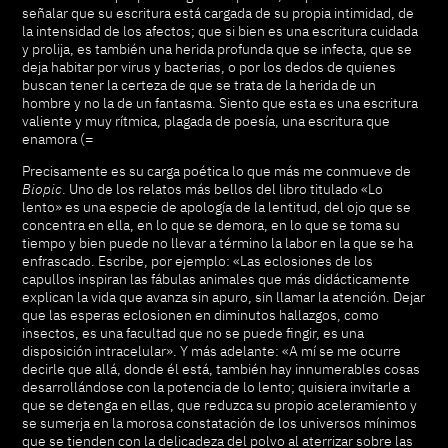
señalar que su escritura está cargada de su propia intimidad, de
la intensidad de los afectos; que si bien es una escritura cuidada
y prolija, es también una herida profunda que se infecta, que se
deja habitar por virus y bacterias, o por los dedos de quienes
buscan tener la certeza de que se trata de la herida de un
hombre y no la de un fantasma. Siento que esta es una escritura
valiente y muy rítmica, plagada de poesía, una escritura que
enamora (=
Precisamente es su carga poética lo que más me conmueve de
Biopic
. Uno de los relatos más bellos del libro titulado «Lo
lento» es una especie de apología de la lentitud, del ojo que se
concentra en ella, en lo que se demora, en lo que se toma su
tiempo y bien puede no llevar a término la labor en la que se ha
enfrascado. Escribe, por ejemplo: «Las eclosiones de los
capullos inspiran las fábulas animales que más didácticamente
explican la vida que avanza sin apuro, sin llamar la atención. Dejar
que las esperas eclosionen en diminutos hallazgos, como
insectos, es una facultad que no se puede fingir, es una
disposición intracelular». Y más adelante: «A mí se me ocurre
decirle que allá, donde él está, también hay innumerables cosas
desarrollándose con la potencia de lo lento; quisiera invitarle a
que se detenga en ellas, que reduzca su propio aceleramiento y
se sumerja en la morosa constatación de los universos mínimos
que se tienden con la delicadeza del polvo al aterrizar sobre las