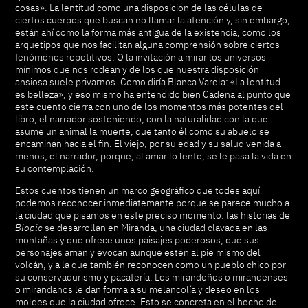
cosas». La lentitud como una disposición de las células de
ciertos cuerpos que buscan no llamar la atención y, sin embargo,
están ahí como la forma más antigua de la existencia, como los
arquetipos que nos facilitan alguna comprensión sobre ciertos
fenómenos repetitivos. O la invitación a mirar los universos
mínimos que nos rodean y de los que nuestra disposición
ansiosa suele privarnos. Como diría Blanca Varela: «La lentitud
es belleza», y eso mismo ha entendido bien Cadena al punto que
este cuento cierra con uno de los momentos más potentes del
libro, el narrador sosteniendo, con la naturalidad con la que
asume un animal la muerte, que tanto él como su abuelo se
encaminan hacia el fin. El viejo, por su edad y su salud venida a
menos; el narrador, porque, al amar lo lento, se le pasa la vida en
su contemplación.
Estos cuentos tienen un marco geográfico que todes aquí
podemos reconocer inmediatemante porque se parece mucho a
la ciudad que pisamos en este preciso momento: las historias de
Biopic
se desarrollan en Miranda, una ciudad clavada en las
montañas y que ofrece unos paisajes poderosos, que sus
personajes aman y evocan aunque estén al pie mismo del
volcán, y a la que también reconocen como un pueblo chico por
su conservadurismo y pacatería. Los mirandeños o mirandenses
o mirandanos le dan forma a su melancolía y deseo en los
moldes que la ciudad ofrece. Esto se concreta en el hecho de