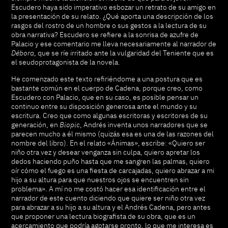
Escudero haya sido imperativo esbozar un retrato de su amigo en
la presentación de su relato. ¿Qué aporta una descripción de los
rasgos del rostro de un hombre o sus gestos a la lectura de su
obra narrativa? Escudero se refiere a la sonrisa de azufre de
Palacio y ese comentario me lleva necesariamente al narrador de
Débora
, que se ríe irritado ante la vulgaridad del Teniente que es
el seudoprotagonista de la novela.
He comenzado este texto refiriéndome a una postura que es
bastante común en el cuerpo de Cadena, porque creo, como
Escudero con Palacio, que en su caso, es posible pensar un
continuo entre su disposición generosa ante el mundo y su
escritura. Creo que como algunas escritoras y escritores de su
generación, en
Biopic
, Andrés inventa unos narradores que se
parecen mucho a él mismo (quizás esa es una de las razones del
nombre del libro). En el relato «Ánimas», escribe: «Quiero ser
niño otra vez y desear venganza sin culpa, quiero apretar los
dedos haciendo puño hasta que me sangren las palmas, quiero
oír cómo el fuego es una fiesta de carcajadas, quiero abrazar a mi
hijo a su altura para que nuestros ojos se encuentren sin
problema». A mí no me costó hacer esa identificación entre el
narrador de este cuento diciendo que quiere ser niño otra vez
para abrazar a su hijo a su altura y el Andrés Cadena, pero antes
que proponer una lectura biografista de su obra, que es un
acercamiento que podría agotarse pronto, lo que me interesa es