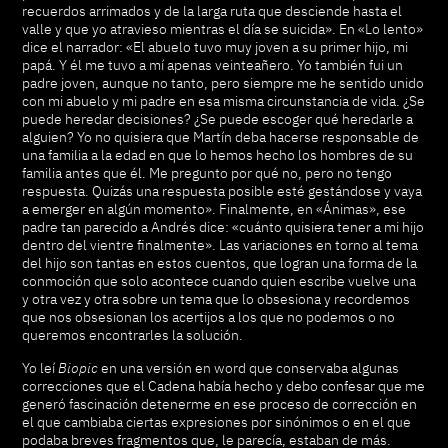
recuerdos arrimados y de la larga ruta que desciende hasta el
valle y que yo atravieso mientras el día se suicida». En «Lo lento»
dice el narrador: «El abuelo tuvo muy joven a su primer hijo, mi
papá. Y él me tuvo a mí apenas veinteañero. Yo también fui un
padre joven, aunque no tanto, pero siempre me he sentido unido
con mi abuelo y mi padre en esa misma circunstancia de vida. ¿Se
puede heredar decisiones? ¿Se puede escoger qué heredarle a
alguien? Yo no quisiera que Martín deba hacerse responsable de
una familia a la edad en que lo hemos hecho los hombres de su
familia antes que él. Me pregunto por qué no, pero no tengo
respuesta. Quizás una respuesta posible esté gestándose y vaya
a emerger en algún momento». Finalmente, en «Ánimas», ese
padre tan parecido a Andrés dice: «cuánto quisiera tener a mi hijo
dentro del vientre finalmente». Las variaciones en torno al tema
del hijo son tantas en estos cuentos, que logran una forma de la
conmoción que solo acontece cuando quien escribe vuelve una
y otra vez y otra sobre un tema que lo obsesiona y recordemos
que nos obsesionan los acertijos a los que no podemos o no
queremos encontrarles la solución.
Yo leí
Biopic
en una versión en word que conservaba algunas
correcciones que el Cadena había hecho y debo confesar que me
generó fascinación detenerme en ese proceso de corrección en
el que cambiaba ciertas expresiones por sinónimos o en el que
podaba breves fragmentos que, le parecía, estaban de más.