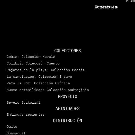
Móni
Colecciones
Autores
COLECCIONES
Cobra: Colección Novela
Colibrí: Colección Cuento
Pájaros de la playa: Colección Poesía
La simulación: Colección Ensayo
Para la voz: Colección Crónica
Nueva estabilidad: Colección Androginia
PROYECTO
Severo Editorial
AFINIDADES
Entradas recientes
DISTRIBUCIÓN
Quito
Guayaquil