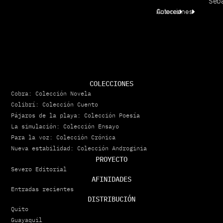
Seba
Colecciones
Autores
COLECCIONES
Cobra: Colección Novela
Colibrí: Colección Cuento
Pájaros de la playa: Colección Poesía
La simulación: Colección Ensayo
Para la voz: Colección Crónica
Nueva estabilidad: Colección Androginia
PROYECTO
Severo Editorial
AFINIDADES
Entradas recientes
DISTRIBUCIÓN
Quito
Guayaquil